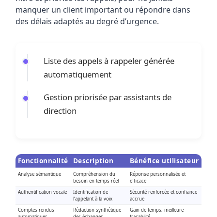
manquer un client important ou répondre dans
des délais adaptés au degré d’urgence.
Liste des appels à rappeler générée
automatiquement
Gestion priorisée par assistants de
direction
Fonctionnalité
Description
Bénéfice utilisateur
Analyse sémantique
Compréhension du
Réponse personnalisée et
besoin en temps réel
efficace
Authentification vocale
Identification de
Sécurité renforcée et confiance
l’appelant à la voix
accrue
Comptes rendus
Rédaction synthétique
Gain de temps, meilleure
automatiques
des échanges
traçabilité