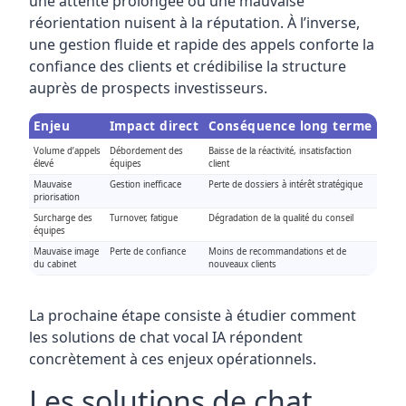
une attente prolongée ou une mauvaise
réorientation nuisent à la réputation. À l’inverse,
une gestion fluide et rapide des appels conforte la
confiance des clients et crédibilise la structure
auprès de prospects investisseurs.
Enjeu
Impact direct
Conséquence long terme
Volume d’appels
Débordement des
Baisse de la réactivité, insatisfaction
élevé
équipes
client
Mauvaise
Gestion inefficace
Perte de dossiers à intérêt stratégique
priorisation
Surcharge des
Turnover, fatigue
Dégradation de la qualité du conseil
équipes
Mauvaise image
Perte de confiance
Moins de recommandations et de
du cabinet
nouveaux clients
La prochaine étape consiste à étudier comment
les solutions de chat vocal IA répondent
concrètement à ces enjeux opérationnels.
Les solutions de chat