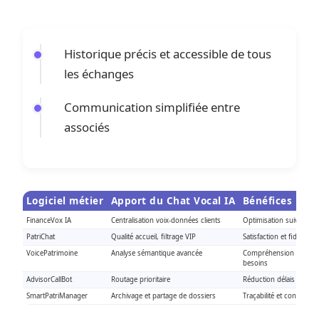
Historique précis et accessible de tous
les échanges
Communication simplifiée entre
associés
Logiciel métier
Apport du Chat Vocal IA
Bénéfices pour
FinanceVox IA
Centralisation voix-données clients
Optimisation suivi d’in
PatriChat
Qualité accueil, filtrage VIP
Satisfaction et fidélisatio
VoicePatrimoine
Analyse sémantique avancée
Compréhension automa
besoins
AdvisorCallBot
Routage prioritaire
Réduction délais et erre
SmartPatriManager
Archivage et partage de dossiers
Traçabilité et conformi