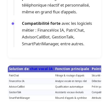
téléphonique réactif et personnalisé,
même en grand flux d’appels.
Compatibilité forte
avec les logiciels
métier : FinanceVox IA, PatriChat,
AdvisorCallBot, GestionTalk,
SmartPatriManager, entre autres.
Solution de
chat vocal IA
Fonction principale
Points fo
PatriChat
Filtrage & routage d’appels
Sécurité des in
FinanceVox IA
Analyse vocale en temps réel
Détection d’urge
AdvisorCallBot
Qualification automatique
Pré-tri par object
GestionTalk
Assistants vocaux évolués
Compatibilité t
SmartPatriManager
Résumé d’appels & synthèse
Attribution intel