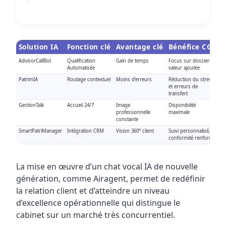
Solution IA
Fonction clé
Avantage clé
Bénéfice CGP
AdvisorCallBot
Qualification
Gain de temps
Focus sur dossiers à
Automatisée
valeur ajoutée
PatrimIA
Routage contextuel
Moins d’erreurs
Réduction du stress
et erreurs de
transfert
GestionTalk
Accueil 24/7
Image
Disponibilité
professionnelle
maximale
constante
SmartPatriManager
Intégration CRM
Vision 360° client
Suivi personnalisé,
conformité renforcée
La mise en œuvre d’un chat vocal IA de nouvelle
génération, comme Airagent, permet de redéfinir
la relation client et d’atteindre un niveau
d’excellence opérationnelle qui distingue le
cabinet sur un marché très concurrentiel.