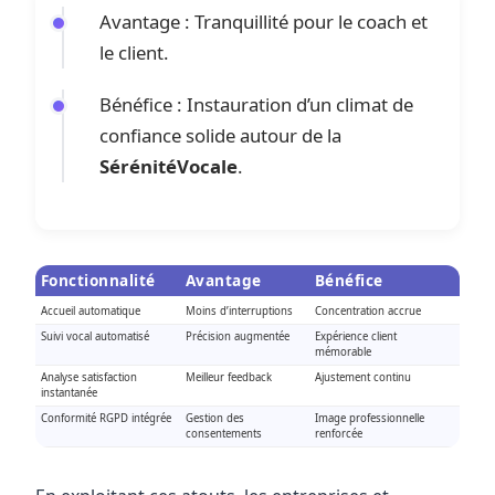
Avantage : Tranquillité pour le coach et
le client.
Bénéfice : Instauration d’un climat de
confiance solide autour de la
SérénitéVocale
.
Fonctionnalité
Avantage
Bénéfice
Accueil automatique
Moins d’interruptions
Concentration accrue
Suivi vocal automatisé
Précision augmentée
Expérience client
mémorable
Analyse satisfaction
Meilleur feedback
Ajustement continu
instantanée
Conformité RGPD intégrée
Gestion des
Image professionnelle
consentements
renforcée