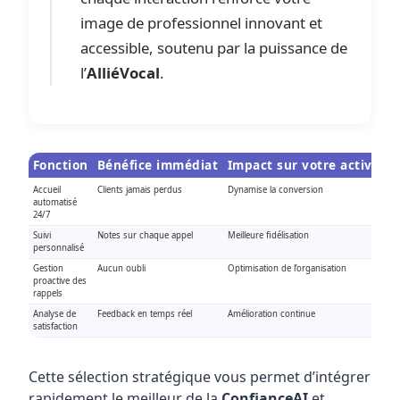
image de professionnel innovant et
accessible, soutenu par la puissance de
l’
AlliéVocal
.
Fonction
Bénéfice immédiat
Impact sur votre activité
Accueil
Clients jamais perdus
Dynamise la conversion
automatisé
24/7
Suivi
Notes sur chaque appel
Meilleure fidélisation
personnalisé
Gestion
Aucun oubli
Optimisation de l’organisation
proactive des
rappels
Analyse de
Feedback en temps réel
Amélioration continue
satisfaction
Cette sélection stratégique vous permet d’intégrer
rapidement le meilleur de la
ConfianceAI
et