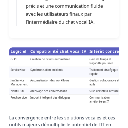
précis et une communication fluide
avec les utilisateurs finaux par
l’intermédiaire du chat vocal IA.
Logiciel
Compatibilité chat vocal IA
Intérêt concret
GLPI
Création de tickets automatisée
Gain de temps et
traçabilité poussée
ServiceNow
Synchronisation incidents
Traitement stratégique et
rapide
Jira Service
Automatisation des workflows
Gestion collaborative et
Management
agile
Ivanti ITSM
Archivage des conversations
Suivi utilisateur renforcé
Freshservice
Import intelligent des dialogues
Communication
améliorée en IT
La convergence entre les solutions vocales et ces
outils majeurs démultiplie le potentiel de l’IT en