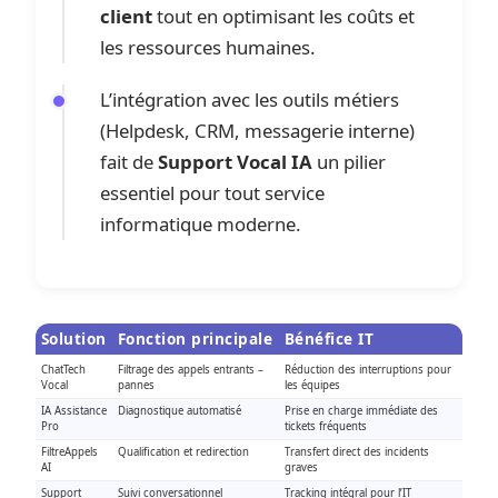
client
tout en optimisant les coûts et
les ressources humaines.
L’intégration avec les outils métiers
(Helpdesk, CRM, messagerie interne)
fait de
Support Vocal IA
un pilier
essentiel pour tout service
informatique moderne.
Solution
Fonction principale
Bénéfice IT
ChatTech
Filtrage des appels entrants –
Réduction des interruptions pour
Vocal
pannes
les équipes
IA Assistance
Diagnostique automatisé
Prise en charge immédiate des
Pro
tickets fréquents
FiltreAppels
Qualification et redirection
Transfert direct des incidents
AI
graves
Support
Suivi conversationnel
Tracking intégral pour l’IT