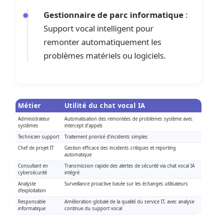
Gestionnaire de parc informatique
:
Support vocal intelligent pour
remonter automatiquement les
problèmes matériels ou logiciels.
Métier
Utilité du chat vocal IA
Administrateur
Automatisation des remontées de problèmes système avec
systèmes
intercept d’appels
Technicien support
Traitement priorisé d’incidents simples
Chef de projet IT
Gestion efficace des incidents critiques et reporting
automatique
Consultant en
Transmission rapide des alertes de sécurité via chat vocal IA
cybersécurité
intégré
Analyste
Surveillance proactive basée sur les échanges utilisateurs
d’exploitation
Responsable
Amélioration globale de la qualité du service IT, avec analyse
informatique
continue du support vocal