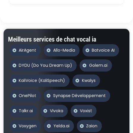
Meilleurs services de chat vocal ia
AirAgent
Allo-Media
Batvoice AI
DYDU (Do You Dream Up)
Golem.ai
KaliVoice (KaliSpeech)
Kwalys
OnePilot
Synapse Développement
Talkr.ai
Vivoka
Voxist
Voxygen
Yelda.ai
Zaion